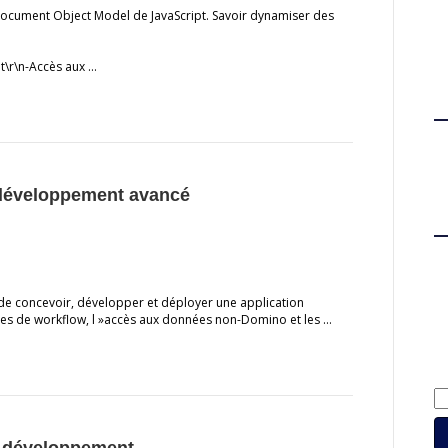
e document Object Model de JavaScript. Savoir dynamiser des
pt\r\n-Accès aux …
 développement avancé
e de concevoir, développer et déployer une application
ques de workflow, l »accès aux données non-Domino et les …