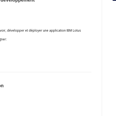
– développement
oir, développer et déployer une application IBM Lotus
gner:
on